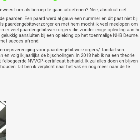
eweest om als beroep te gaan uitoefenen? Nee, absoluut niet.
n de paarden. Een paard werd al gauw een nummer en dit past niet bij
e als paardengebitsverzorger en met hem mocht ik veel meelopen om
aren er veel paardengebitsverzorgers die zonder enige opleiding aan h
mij gelukkig aansluiten bij een opleiding op het toenmalige NHB Deurne.
 met succes afrond.
eroepsvereniging voor paardengebitsverzorgers/-tandartsen.
n en volg ik jaarlijks de bijscholingen. In 2018 heb ik na een theorie
elbegeerde NVVGP-certificaat behaald. Ik zal alles doen en blijven
houden. Dit ben ik verplicht naar het vak en nog meer naar de te