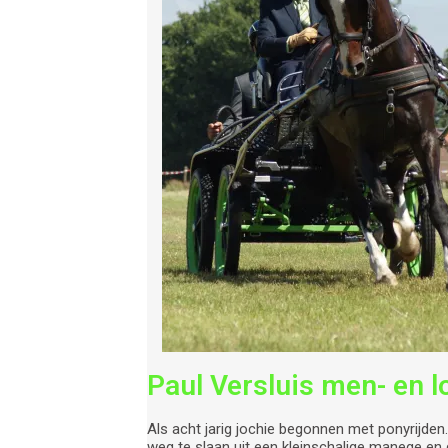
Paul Versluis men- en 
Als acht jarig jochie begonnen met ponyrijden. 
weg te slaan uit een kleinschalige manege en 