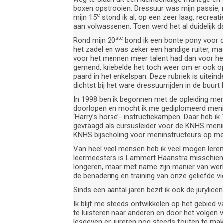
boxen opstrooien. Dressuur was mijn passie,
e
mijn 15
stond ik al, op een zeer laag, recreat
aan volwassenen. Toen werd het al duidelijk da
ste
Rond mijn 20
bond ik een bonte pony voor d
het zadel en was zeker een handige ruiter, maar
voor het mennen meer talent had dan voor het
gemend, kriebelde het toch weer om er ook o
paard in het enkelspan. Deze rubriek is uitei
dichtst bij het ware dressuurrijden in de buurt
In 1998 ben ik begonnen met de opleiding men
doorlopen en mocht ik me gediplomeerd menin
‘Harry’s horse’- instructiekampen. Daar heb ik
gevraagd als cursusleider voor de KNHS menins
KNHS bijscholing voor meninstructeurs op m
Van heel veel mensen heb ik veel mogen leren.
leermeesters is Lammert Haanstra misschien we
longeren, maar met name zijn manier van werke
de benadering en training van onze geliefde vi
Sinds een aantal jaren bezit ik ook de jurylic
Ik blijf me steeds ontwikkelen op het gebied va
te luisteren naar anderen en door het volgen 
lesgeven en jureren nog steeds fouten te make