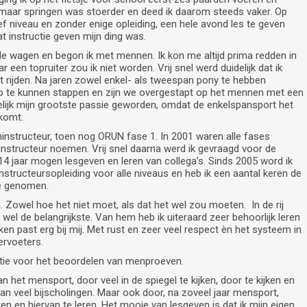
 maar springen was stoerder en deed ik daarom steeds vaker. Op
ief niveau en zonder enige opleiding, een hele avond les te geven
t instructie geven mijn ding was.
e wagen en begon ik met mennen. Ik kon me altijd prima redden in
 een topruiter zou ik niet worden. Vrij snel werd duidelijk dat ik
 rijden. Na jaren zowel enkel- als tweespan pony te hebben
p te kunnen stappen en zijn we overgestapt op het mennen met een
ndelijk mijn grootste passie geworden, omdat de enkelspansport het
 komt.
instructeur, toen nog ORUN fase 1. In 2001 waren alle fases
structeur noemen. Vrij snel daarna werd ik gevraagd voor de
 14 jaar mogen lesgeven en leren van collega’s. Sinds 2005 word ik
tructeursopleiding voor alle niveaus en heb ik een aantal keren de
e genomen.
 Zowel hoe het niet moet, als dat het wel zou moeten. In de rij
l de belangrijkste. Van hem heb ik uiteraard zeer behoorlijk leren
n past erg bij mij. Met rust en zeer veel respect èn het systeem in
ervoeters.
entie voor het beoordelen van menproeven.
n het mensport, door veel in de spiegel te kijken, door te kijken en
van veel bijscholingen. Maar ook door, na zoveel jaar mensport,
n en hiervan te leren. Het mooie van lesgeven is dat ik mijn eigen