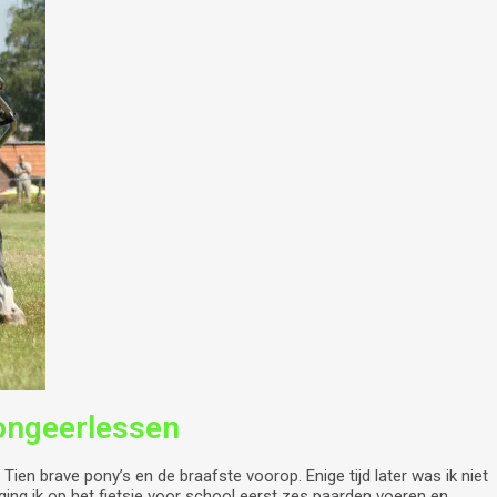
longeerlessen
Tien brave pony’s en de braafste voorop. Enige tijd later was ik niet
ging ik op het fietsje voor school eerst zes paarden voeren en