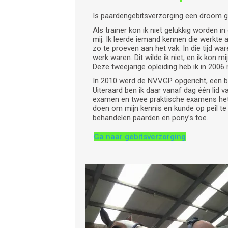
Is paardengebitsverzorging een droom g
Als trainer kon ik niet gelukkig worden i
mij. Ik leerde iemand kennen die werkt
zo te proeven aan het vak. In die tijd w
werk waren. Dit wilde ik niet, en ik kon 
Deze tweejarige opleiding heb ik in 2006
In 2010 werd de NVVGP opgericht, een b
Uiteraard ben ik daar vanaf dag één lid va
examen en twee praktische examens het f
doen om mijn kennis en kunde op peil te 
behandelen paarden en pony’s toe.
Ga naar gebitsverzorging